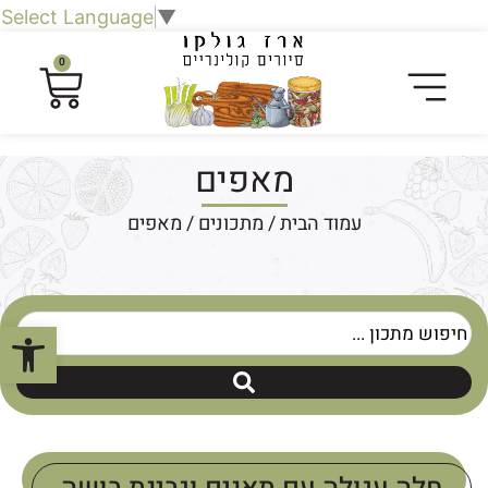
Select Language
▼
0
מאפים
עמוד הבית
/
מתכונים
/ מאפים
פתח סרגל