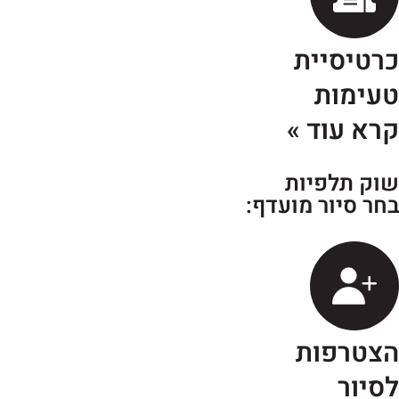
רטיסיית
עימות
רא עוד »
וק תלפיות
חר סיור מועדף:
צטרפות
סיור