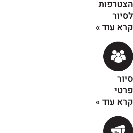
צטרפות
סיור
רא עוד »
יור
רטי
רא עוד »