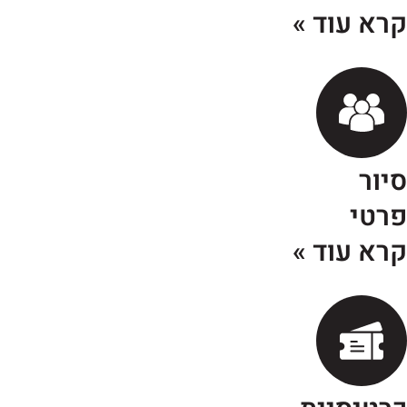
רא עוד »
יור
רטי
רא עוד »