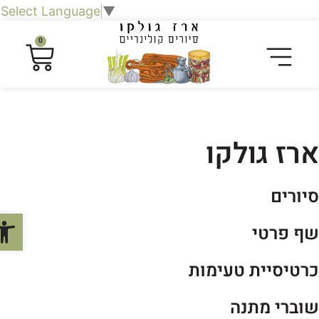
Select Language
▼
0
רז גולקו
יורים
פתח סר
ף פרטי
רטיסיית טעימות
וברי מתנה