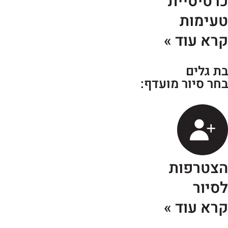
רטיסיית
עימות
רא עוד »
ת גלים
חר סיור מועדף:
צטרפות
סיור
רא עוד »