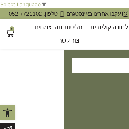
Select Language
▼
עקבו אחרינו באינסטגרם
טלפון: 052-7721102
חוויה קולינרית
חליטות תה וצמחים
0
צור קשר
פתח סרגל