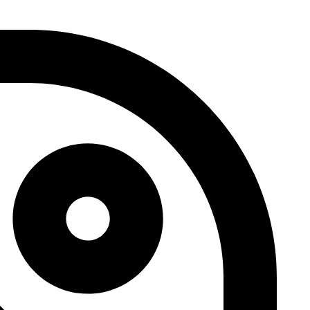
דלג
לתוכן