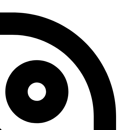
דלג
לתוכן