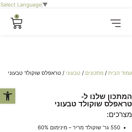
Select Language
▼
0
חליטות תה וצמחים
כרטיסיית טעימות
חברות וארגונים
שובר מתנה לחוויה קולינרית
סיורים קולינריים​
עמוד הבית
/
מתכונים
/
טבעוני
/ טראפלס שוקולד טבעוני
פתח סרגל
המתכון שלנו ל-
טראפלס שוקולד טבעוני
מצרכים:
550 גר' שוקולד מריר – מינימום 60%