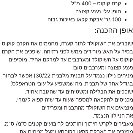
קרם קוקוס – 400 מ"ל
חופן עלי נענע קצוצה
100 גר' אבקת קקאו באיכות גבוה
אופן ההכנה:
שוברים את השוקולד לתוך קערה, מחממים את הקרם קוקוס
בסיר על האש מורידים ממש לפני רתיחה. שופכים את הקרם
קוקוס על השוקולד ומערבבים עד למרקם אחיד. מוסיפים
נענע קצוצה ומערבבים טוב!
מניחים נילון נצמד על תבנית מלבנית 30/22( אפשר לבחור
בגודל אחר של תבנית, מה שמשפיע על עובי הטראפלס)
שופכים את הבלילה ומשטיחים עד שהגובה אחיד.
מכניסים להקפאה למספר שעות עד שזה קפוא לגמרי.
מוציאים את השוקולד מהתבנית ומפרידים
את הניילון הנצמד.
מעבירים לקרש חיתוך וחותכים לריבועים קטנים ס"מ/ ס"מ.
מפזרים את האבקת קקאו בקופסא ומעל מניחים את