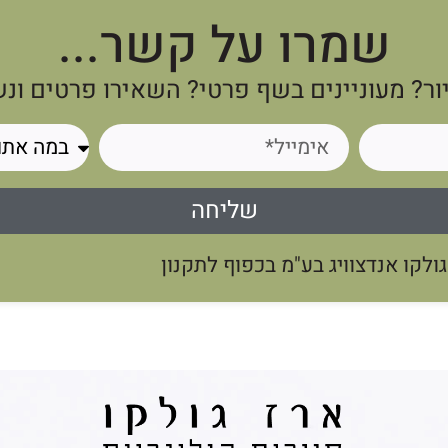
שמרו על קשר...
ור? מעוניינים בשף פרטי? השאירו פרטים ונ
שליחה
לקו אנדצוויג בע"מ בכפוף לתקנון