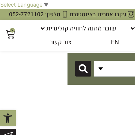
Select Language
▼
עקבו אחרינו באינסטגרם
טלפון: 052-7721102
שובר מתנה לחוויה קולינרית
0
EN
צור קשר
פתח סרגל