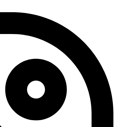
דלג
לתוכן