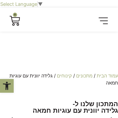
Select Language
▼
0
חליטות תה וצמחים
כרטיסיית טעימות
חברות וארגונים
שובר מתנה לחוויה קולינרית
סיורים קולינריים​
עמוד הבית
/
מתכונים
/
קינוחים
/ גלידה יוונית עם עוגיות
פתח סרגל
חמאה
המתכון שלנו ל-
גלידה יוונית עם עוגיות חמאה