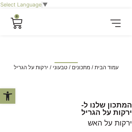
Select Language
▼
0
חליטות תה וצמחים
כרטיסיית טעימות
חברות וארגונים
שובר מתנה לחוויה קולינרית
סיורים קולינריים​
עמוד הבית
/
מתכונים
/
טבעוני
/ ירקות על הגריל
פתח סרגל
המתכון שלנו ל-
ירקות על הגריל
ירקות על האש