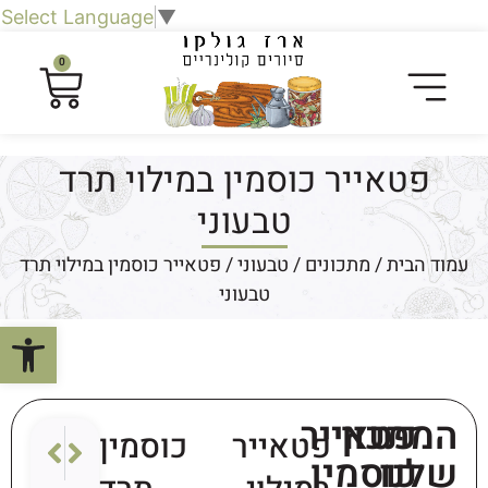
Select Language
▼
0
פטאייר כוסמין במילוי תרד
טבעוני
עמוד הבית
/
מתכונים
/
טבעוני
/ פטאייר כוסמין במילוי תרד
טבעוני
פתח סרגל
המתכון
פטאייר
פטאייר כוסמין
הבא
הקודם
שלנו
כוסמין
ירקות ע
גלידה מנג