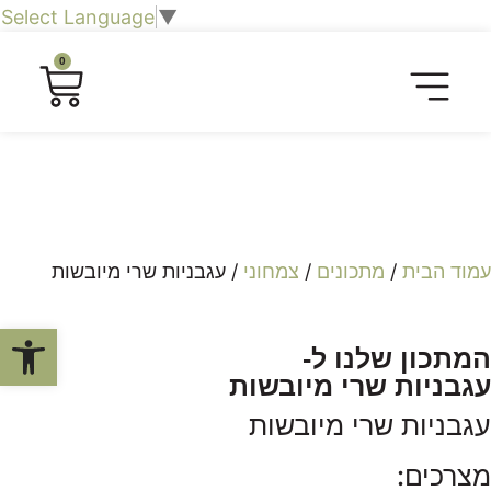
Select Language
▼
0
חליטות תה וצמחים
כרטיסיית טעימות
חברות וארגונים
שובר מתנה לחוויה קולינרית
סיורים קולינריים​
עמוד הבית
/
מתכונים
/
צמחוני
/ עגבניות שרי מיובשות
פתח סרגל
המתכון שלנו ל-
עגבניות שרי מיובשות
עגבניות שרי מיובשות
מצרכים: