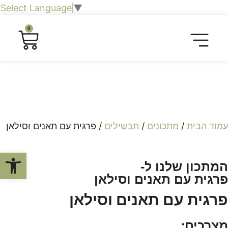
Select Language
▼
0
חליטות תה וצמחים
כרטיסיית טעימות
חברות וארגונים
שובר מתנה לחוויה קולינרית
סיורים קולינריים​
עמוד הבית
/
מתכונים
/
תבשילים
/ פרגית עם תאנים וסילאן
פתח סרגל
המתכון שלנו ל-
פרגית עם תאנים וסילאן
פרגית עם תאנים וסילאן
מצרכים: