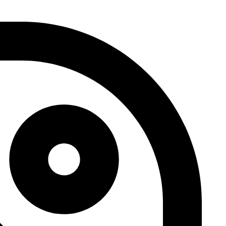
דלג
לתוכן