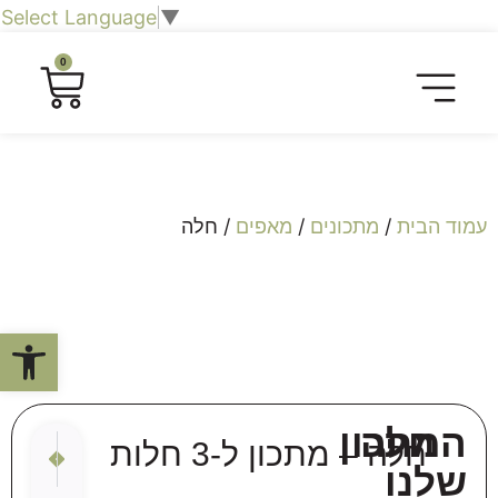
Select Language
▼
0
חליטות תה וצמחים
כרטיסיית טעימות
חברות וארגונים
שובר מתנה לחוויה קולינרית
סיורים קולינריים​
עמוד הבית
/
מתכונים
/
מאפים
/ חלה
פתח סרגל
חלה
המתכון
הבא
הקודם
חלה – מתכון ל-3 חלות
מאפה שמר
גאלט 
שלנו