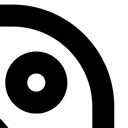
דלג
לתוכן