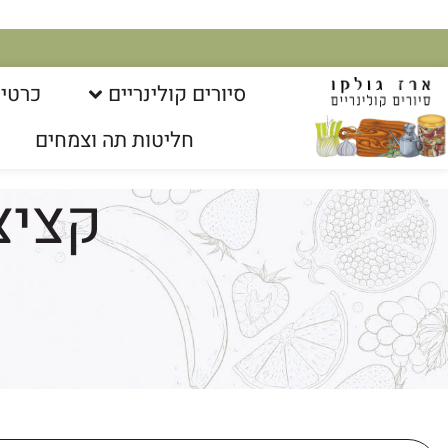
סיורים קולינריים​
כרטיס
חליטות תה וצמחים
קציצ