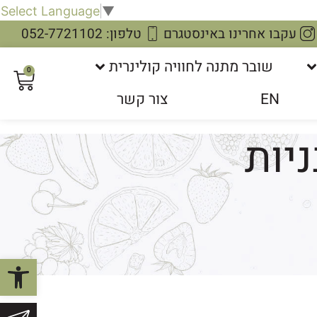
Select Language
▼
עקבו אחרינו באינסטגרם
טלפון: 052-7721102
שובר מתנה לחוויה קולינרית
0
EN
צור קשר
יות
פתח סרגל