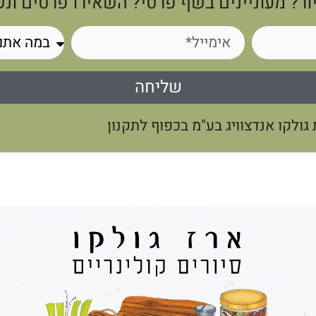
ור? מעוניינים בשף פרטי? השאירו פרטים ונ
שליחה
ולקו אנדצוויג בע"מ בכפוף לתקנון