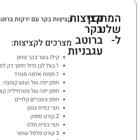
המתכון
קציצות
קציצות בקר עם ירקות ברוטב
שלנו
בקר
ל-
ברוטב
מצרכים לקציצות:
עגבניות
קילו בשר בקר טחון
1 בצל לבן גדול חתוך דק לסלט ומטוגן
1 תפוח אדמה מגורד
חופן יפה של נענע קצוצה
חופן יפה של פטרוזיליה קצ
חופן צנוברים קלויים
חצי כפית כמון
2 קורט סומק
חצי כפית מלח
3 קורט פלפל שחור