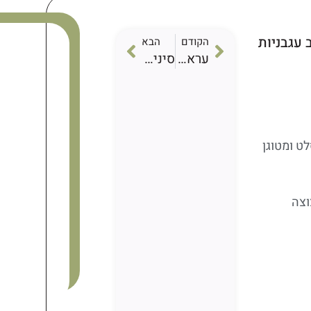
 עגבניות
הקודם
הבא
עראיס
סינייה קבב טלה
וצה