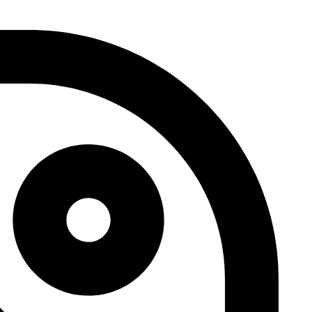
דלג
לתוכן