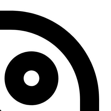
דלג
לתוכן