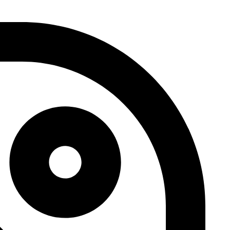
דלג
לתוכן