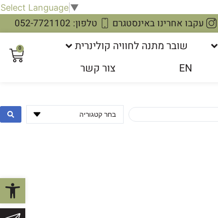
Select Language
▼
עקבו אחרינו באינסטגרם
טלפון: 052-7721102
שובר מתנה לחוויה קולינרית
0
EN
צור קשר
פתח סרגל