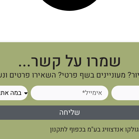
שמרו על קשר...
ור? מעוניינים בשף פרטי? השאירו פרטים ונ
שליחה
לקו אנדצוויג בע"מ בכפוף לתקנון