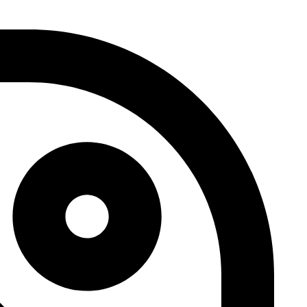
דלג
לתוכן