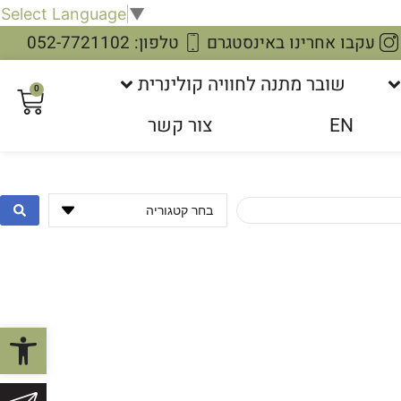
Select Language
▼
עקבו אחרינו באינסטגרם
טלפון: 052-7721102
שובר מתנה לחוויה קולינרית
0
EN
צור קשר
פתח סרגל