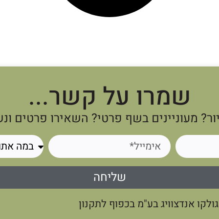
שמרו על קשר...
ור? מעוניינים בשף פרטי? השאירו פרטים ונ
שליחה
לקו אנדצוויג בע"מ בכפוף לתקנון