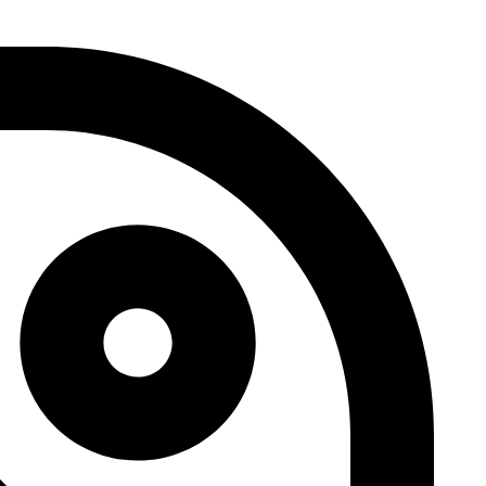
דלג
לתוכן