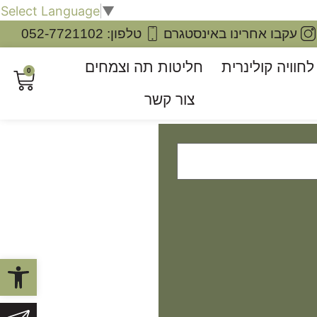
Select Language
▼
עקבו אחרינו באינסטגרם
טלפון: 052-7721102
חוויה קולינרית
חליטות תה וצמחים
0
צור קשר
פתח סרגל