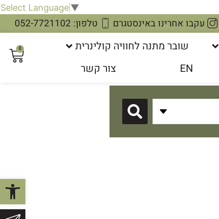
Select Language
▼
עקבו אחרינו באינסטגרם
טלפון: 052-7721102
שובר מתנה לחוויה קולינרית
0
EN
צור קשר
פתח סרגל