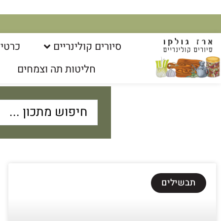
סיורים קולינריים​
כרטיס
חליטות תה וצמחים
תבשילים