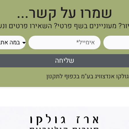
שמרו על קשר...
ור? מעוניינים בשף פרטי? השאירו פרטים ונ
שליחה
לקו אנדצוויג בע"מ בכפוף לתקנון