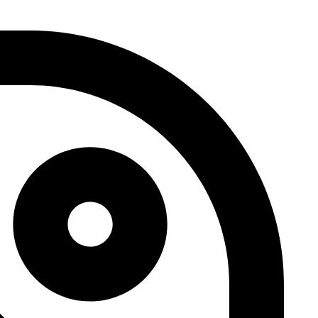
דלג
לתוכן