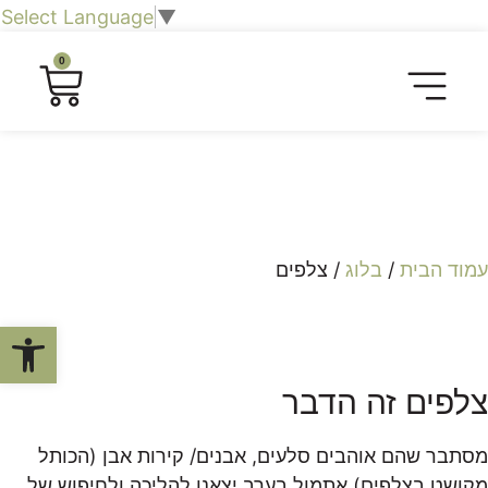
Select Language
▼
0
חליטות תה וצמחים
כרטיסיית טעימות
חברות וארגונים
שובר מתנה לחוויה קולינרית
סיורים קולינריים​
עמוד הבית
/
בלוג
/ צלפים
פתח סרגל
צלפים זה הדבר
מסתבר שהם אוהבים סלעים, אבנים/ קירות אבן (הכותל
מקושט בצלפים) אתמול בערב יצאנו להליכה ולחיפוש של