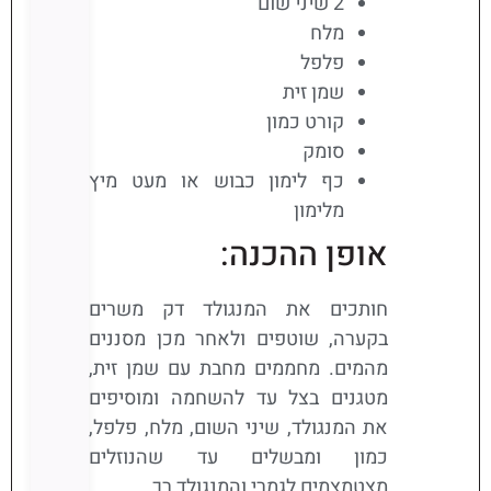
2 שיני שום
מלח
פלפל
שמן זית
קורט כמון
סומק
כף לימון כבוש או מעט מיץ
מלימון
אופן ההכנה:
חותכים את המנגולד דק משרים
בקערה, שוטפים ולאחר מכן מסננים
מהמים. מחממים מחבת עם שמן זית,
מטגנים בצל עד להשחמה ומוסיפים
את המנגולד, שיני השום, מלח, פלפל,
כמון ומבשלים עד שהנוזלים
מצטמצמים לגמרי והמנגולד רך.