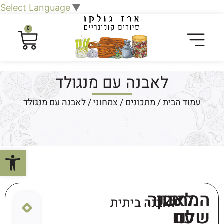
Select Language
▼
0
לאבנה עם מנגולד
עמוד הבית
/
מתכונים
/
צמחוני
/ לאבנה עם מנגולד
פתח סרגל
המתכון
לאבנה
לאבנה ביתית
הבא
הקודם
שלנו
עם
עלי גפן
ריבת 