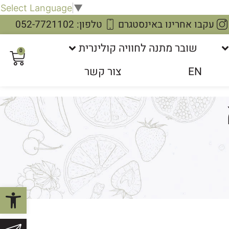
Select Language
▼
עקבו אחרינו באינסטגרם
טלפון: 052-7721102
שובר מתנה לחוויה קולינרית
0
EN
צור קשר
פתח סרגל