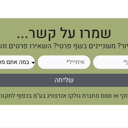
שמרו על קשר...
ור? מעוניינים בשף פרטי? השאירו פרטים ונ
שליחה
י או סמס מחברת גולקו אנדצוויג בע"מ בכפוף לתקנון