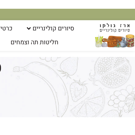
סיורים קולינריים​
כרטיס
חליטות תה וצמחים
ס