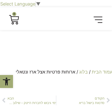
Select Language
▼
0
חליטות תה וצמחים
כרטיסיית טעימות
חברות וארגונים
שובר מתנה לחוויה קולינרית
סיורים קולינריים​
עמוד הבית
/
בלוג
/ ארוחות פרטיות אצל ארז ונטאלי
פתח סרגל
הקודם
הבא
סדנאת בישול בריא
ימי גיבוש לחברות הייטק – שילוב של הנאה וקולינריה