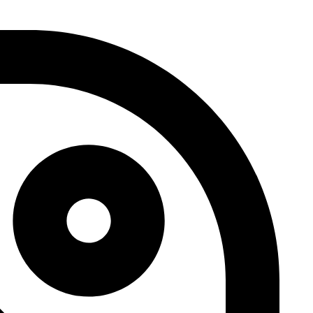
דלג
לתוכן