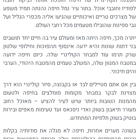
הסצנה הקולינרית של חיפה הופכת אותה לביקור חובה
לפודיז וחובבי אוכל. בתור עיר נמל חיפה נהנתה תמיד משפע
של מצרכים טריים ואיכותיים שהגיעו אליה מכפרי הגליל ועל
גבי ספינות שהובילו מטעמים מכל רחבי העולם.
יתרה מכך, חיפה היתה מאז ומעולם עיר בה חיים יחד תושבים
בני דתות שונות והיא ידעה אינסוף תהפוכות וחילופי שלטון
שרק תרמו עוד למבחר הקולינרי שלה. כיום חיפה ידועה
במטבח המגוון שלה, המשלב טעמים מהמטבח היהודי, הערבי
והים תיכוני.
בין אם אתם מטיילים לבד או בקבוצה, סיור קולינרי הוא דרך
מצוינת לבקר במבחר מקומות מומלצים בחיפה ולטעום
מהמנות הטובות ביותר שיש לעיר להציע – מאוכל רחוב
מעורר תיאבון בשוק ואדי ניסנאס ועד טעימות מאפים ובירות
בוטיק בשוק תלפיות המתחדש.
בשונה מערים אחרות, חיפה לא מגלה את סודותיה בקלות