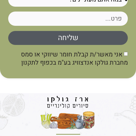
שליחה
אני מאשר/ת קבלת חומר שיווקי או סמס
מחברת גולקו אנדצוויג בע"מ בכפוף לתקנון