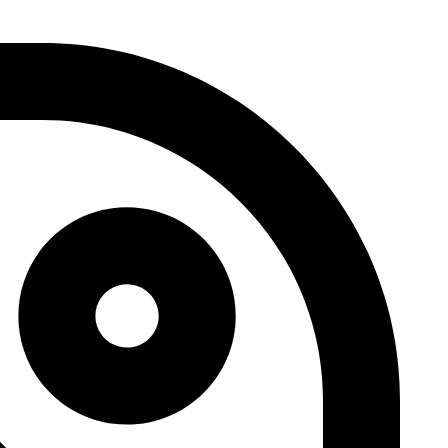
דלג
לתוכן