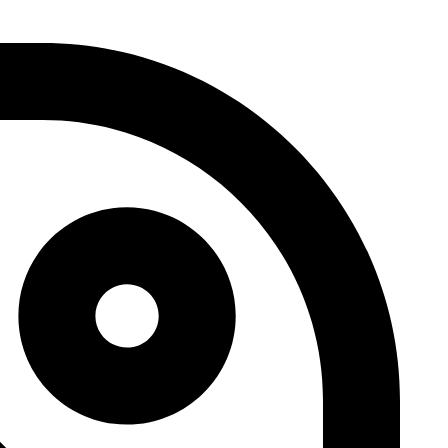
דלג
לתוכן