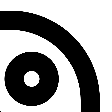
דלג
לתוכן