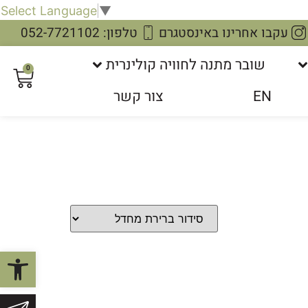
Select Language
▼
עקבו אחרינו באינסטגרם
טלפון: 052-7721102
שובר מתנה לחוויה קולינרית
0
EN
צור קשר
פתח סרגל