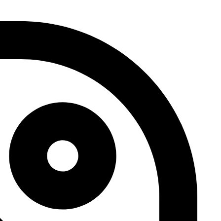
דלג
לתוכן