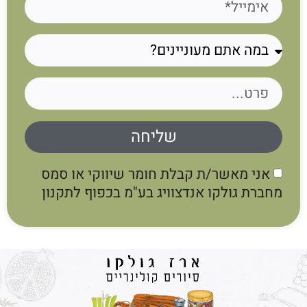
שליחה
אני מאשר/ת קבלת חומר שיווקי או סמס
מחברת גולקו אנדצוויג בע"מ בכפוף לתקנון